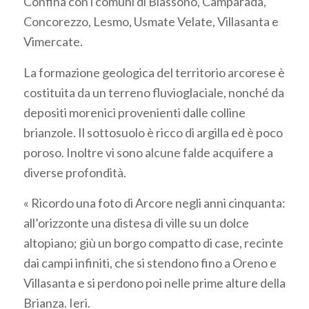
Confina con i comuni di Biassono, Camparada,
Concorezzo, Lesmo, Usmate Velate, Villasanta e
Vimercate.
La formazione geologica del territorio arcorese è
costituita da un terreno fluvioglaciale, nonché da
depositi morenici provenienti dalle colline
brianzole. Il sottosuolo è ricco di argilla ed è poco
poroso. Inoltre vi sono alcune falde acquifere a
diverse profondità.
« Ricordo una foto di Arcore negli anni cinquanta:
all’orizzonte una distesa di ville su un dolce
altopiano; giù un borgo compatto di case, recinte
dai campi infiniti, che si stendono fino a Oreno e
Villasanta e si perdono poi nelle prime alture della
Brianza. Ieri.